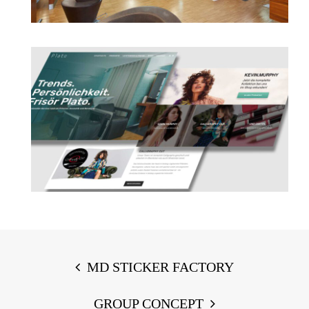
Post
navigation
MD STICKER FACTORY
GROUP CONCEPT